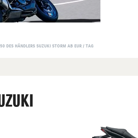
50 DES HÄNDLERS SUZUKI STORM AB EUR / TAG
UZUKI