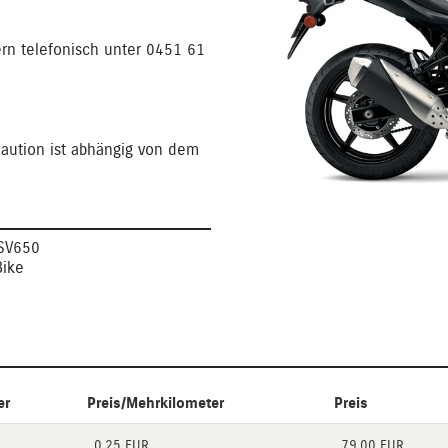
rn telefonisch unter 0451 61
Kaution ist abhängig von dem
SV650
ike
er
Preis/Mehrkilometer
Preis
0,25 EUR
79,00 EUR