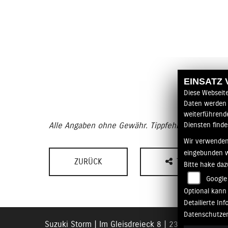
EINSATZ
Diese Webseit
Daten werden 
weiterführend
Alle Angaben ohne Gewähr. Tippfehler und Irrtüme
Diensten finde
Wir verwenden
eingebunden 
ZURÜCK
TEILEN
Bitte hake da
Google
Optional kann 
Detailierte I
Datenschutze
Suzuki Storm |
Im Gleisdreieck 8 | 23566 Lübeck |