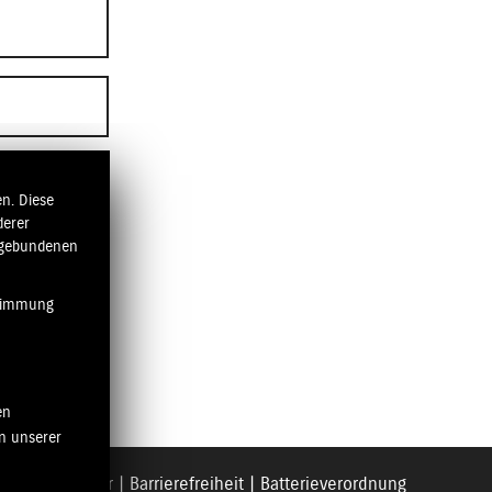
n. Diese
derer
ngebundenen
stimmung
en
n unserer
utz
|
Disclaimer
|
Barrierefreiheit
|
Batterieverordnung