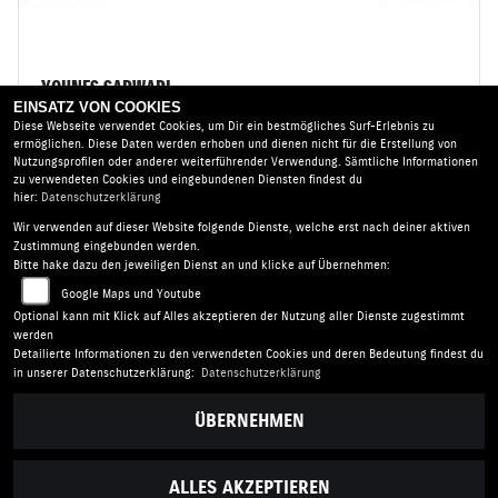
YOUNES SARWARI
EINSATZ VON COOKIES
Diese Webseite verwendet Cookies, um Dir ein bestmögliches Surf-Erlebnis zu
ermöglichen. Diese Daten werden erhoben und dienen nicht für die Erstellung von
Nutzungsprofilen oder anderer weiterführender Verwendung. Sämtliche Informationen
zu verwendeten Cookies und eingebundenen Diensten findest du
hier:
Datenschutzerklärung
Wir verwenden auf dieser Website folgende Dienste, welche erst nach deiner aktiven
Suzuki Storm |
Im Gleisdreieck 8 | 23566 Lübeck |
Zustimmung eingebunden werden.
Deutschland
Bitte hake dazu den jeweiligen Dienst an und klicke auf Übernehmen:
AGB
|
Impressum
|
Datenschutz
|
Disclaimer
|
Google Maps und Youtube
Barrierefreiheit
|
Batterieverordnung
Optional kann mit Klick auf Alles akzeptieren der Nutzung aller Dienste zugestimmt
werden
Detailierte Informationen zu den verwendeten Cookies und deren Bedeutung findest du
in unserer Datenschutzerklärung:
Datenschutzerklärung
ÜBERNEHMEN
ALLES AKZEPTIEREN